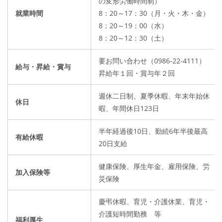
の変形労働時間制）
就業時間
8：20～17：30（月・火・木・金）
8：20～19：00（水）
8：20～12：30（土）
要お問い合わせ（0986-22-4111）
給与・昇給・賞与
昇給年１回・賞与年２回
週休二日制、夏季休暇、年末年始休
休日
暇、年間休日123日
半年経過後10日、勤続6年半後最高
有給休暇
20日支給
健康保険、厚生年金、雇用保険、労
加入保険等
災保険
慶弔休暇、育児・介護休業、育児・
介護短時間勤務 等
福利厚生