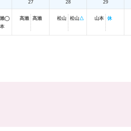
27
28
29
瀨
◯
髙
瀨
髙
瀨
松
山
松
山
△
山
本
休
本
。