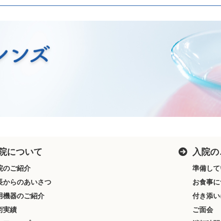
院について
入院の
院のご紹介
準備して
長からのあいさつ
お食事に
用機器のご紹介
付き添い
術実績
ご面会