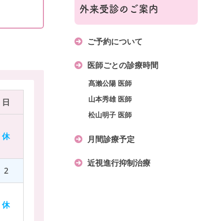
外来受診のご案内
ご予約について
医師ごとの診療時間
髙瀨公陽 医師
山本秀雄 医師
日
松山明子 医師
休
月間診療予定
近視進行抑制治療
2
休