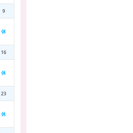
9
休
16
休
23
休