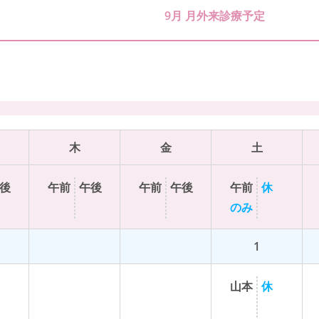
9月 月外来診療予定
木
金
土
後
午前
午後
午前
午後
午前
休
のみ
1
山
本
休