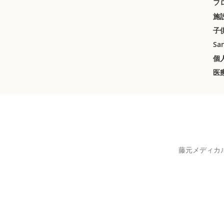
フ
施
子
Sa
個
医
藤元メディカ