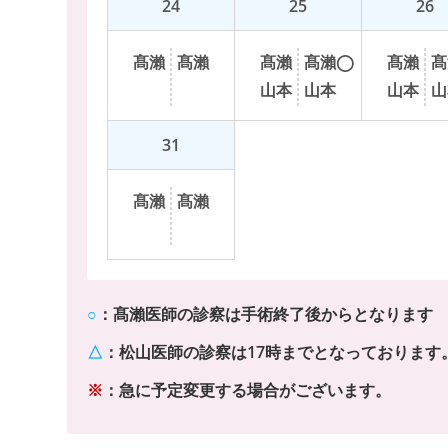
24
25
26
髙
瀨
髙
瀨
髙
瀨
髙
瀨
◯
髙
瀨
髙
山
本
山
本
山
本
山
31
髙
瀨
髙
瀨
○
：
髙瀨医師の診察は手術終了後からとなります
△
：
松山医師の診察は17時までとなっております
※
：
急に予定変更する場合がございます。