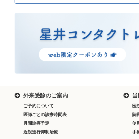
外来受診のご案内
当
ご予約について
医
医師ごとの診療時間表
院
月間診療予定
使
近視進行抑制治療
手